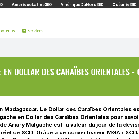
60
AmériqueLatine360
AmériqueDuNord360
Océanie360
ontenus
Services
EN DOLLAR DES CARAÏBES ORIENTALES - 
en Madagascar. Le Dollar des Caraïbes Orientales e
algache en Dollar des Caraïbes Orientales pour savo
de Ariary Malgache est la valeur du jour de la devi
s réel de XCD. Grâce à ce convertisseur MGA / XCD,