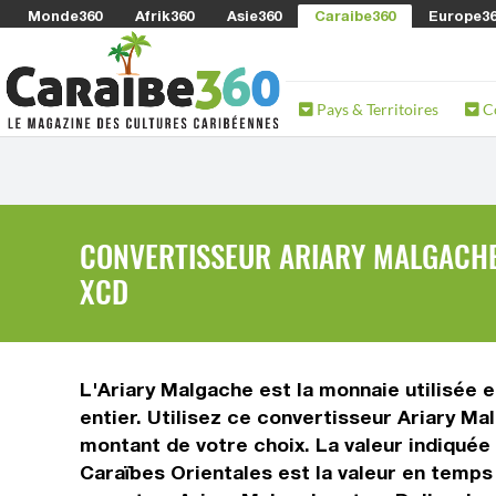
Monde360
Afrik360
Asie360
Caraibe360
Europe3
Pays & Territoires
C
CONVERTISSEUR ARIARY MALGACHE 
XCD
L'Ariary Malgache est la monnaie utilisée 
entier. Utilisez ce convertisseur Ariary M
montant de votre choix. La valeur indiquée 
Caraïbes Orientales est la valeur en temp