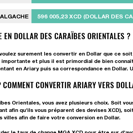
 MALGACHE
596 005,23 XCD (DOLLAR DES C
E EN DOLLAR DES CARAÏBES ORIENTALES ?
 voulez surement les convertir en Dollar que ce soit
importante et plus il est primordial de bien connaît
ntant en Ariary puis sa correspondance en Dollar. Ut
 COMMENT CONVERTIR ARIARY VERS DOLL
bes Orientales, vous avez plusieurs choix. Soit vou
ant afin qu'ils vous préparent des devises XCD), soi
villes afin de faire votre conversion en Dollar.
rder le taux de change MGA XCD pour être sur d'avoi