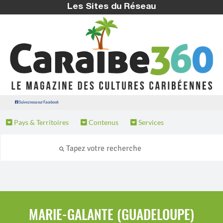
Les Sites du Réseau
Suivez nous sur Facebook
Pays & Territoires
Contenus
Services
MARIE-GALANTE (GUADELOUPE)