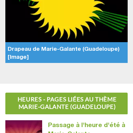
Drapeau de Marie-Galante (Guadeloupe)
[Image]
HEURES - PAGES LIÉES AU THÈME
MARIE-GALANTE (GUADELOUPE)
Passage à l'heure d'été à