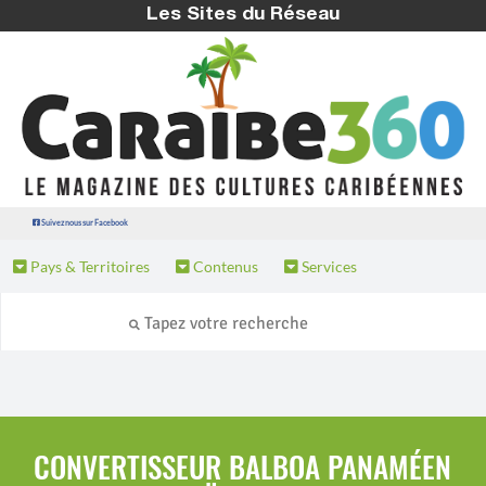
Les Sites du Réseau
Suivez nous sur Facebook
Pays & Territoires
Contenus
Services
CONVERTISSEUR BALBOA PANAMÉEN