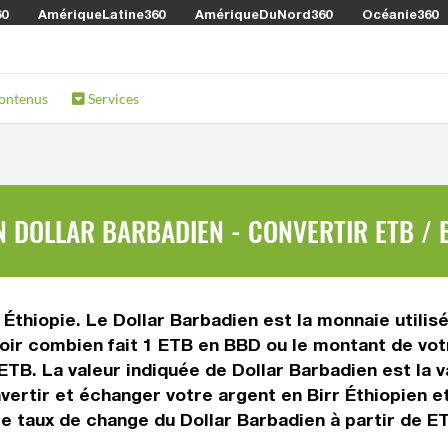
60
AmériqueLatine360
AmériqueDuNord360
Océanie360
ontenus
Services
N DOLLAR BARBADIEN - CONVERTIR ETB / 
n Éthiopie. Le Dollar Barbadien est la monnaie utili
oir combien fait 1 ETB en BBD ou le montant de votr
e ETB. La valeur indiquée de Dollar Barbadien est la
ertir et échanger votre argent en Birr Éthiopien et 
e taux de change du Dollar Barbadien à partir de ET