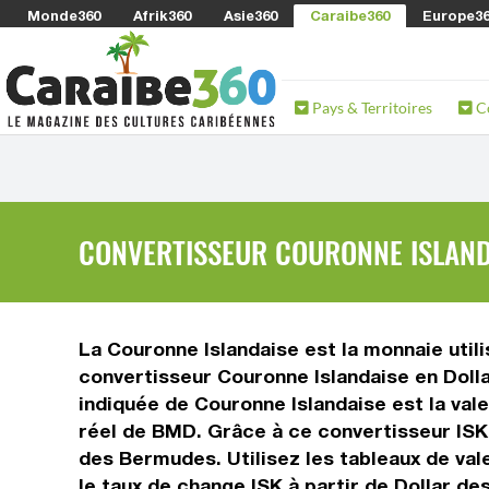
Monde360
Afrik360
Asie360
Caraibe360
Europe3
Pays & Territoires
C
CONVERTISSEUR COURONNE ISLANDA
La Couronne Islandaise est la monnaie util
convertisseur Couronne Islandaise en Doll
indiquée de Couronne Islandaise est la vale
réel de BMD. Grâce à ce convertisseur ISK
des Bermudes. Utilisez les tableaux de val
le taux de change ISK à partir de Dollar d