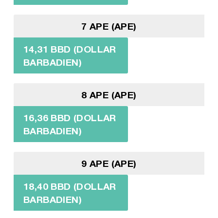
7 APE (APE)
14,31 BBD (DOLLAR
BARBADIEN)
8 APE (APE)
16,36 BBD (DOLLAR
BARBADIEN)
9 APE (APE)
18,40 BBD (DOLLAR
BARBADIEN)