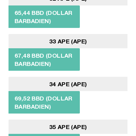
65,44 BBD (DOLLAR
BARBADIEN)
33 APE (APE)
67,48 BBD (DOLLAR
BARBADIEN)
34 APE (APE)
69,52 BBD (DOLLAR
BARBADIEN)
35 APE (APE)