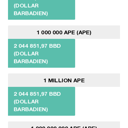
(DOLLAR
BARBADIEN)
1 000 000 APE (APE)
2 044 851,97 BBD
(DOLLAR
BARBADIEN)
1 MILLION APE
2 044 851,97 BBD
(DOLLAR
BARBADIEN)