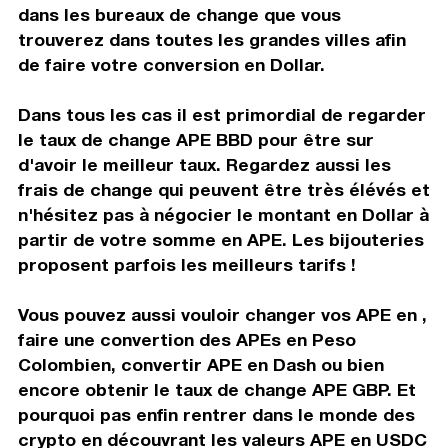
dans les bureaux de change que vous
trouverez dans toutes les grandes villes afin
de faire votre conversion en Dollar.
Dans tous les cas il est primordial de regarder
le taux de change APE BBD pour être sur
d'avoir le meilleur taux. Regardez aussi les
frais de change qui peuvent être très élévés et
n'hésitez pas à négocier le montant en Dollar à
partir de votre somme en APE. Les bijouteries
proposent parfois les meilleurs tarifs !
Vous pouvez aussi vouloir changer vos APE en ,
faire une convertion des APEs en Peso
Colombien, convertir APE en Dash ou bien
encore obtenir le taux de change APE GBP. Et
pourquoi pas enfin rentrer dans le monde des
crypto en découvrant les valeurs APE en USDC