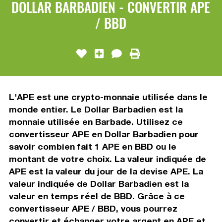
DOLLAR BARBADIEN - CONVERTIR APE
/ BBD
L'APE est une crypto-monnaie utilisée dans le
monde entier. Le Dollar Barbadien est la
monnaie utilisée en Barbade. Utilisez ce
convertisseur APE en Dollar Barbadien pour
savoir combien fait 1 APE en BBD ou le
montant de votre choix. La valeur indiquée de
APE est la valeur du jour de la devise APE. La
valeur indiquée de Dollar Barbadien est la
valeur en temps réel de BBD. Grâce à ce
convertisseur APE / BBD, vous pourrez
convertir et échanger votre argent en APE et