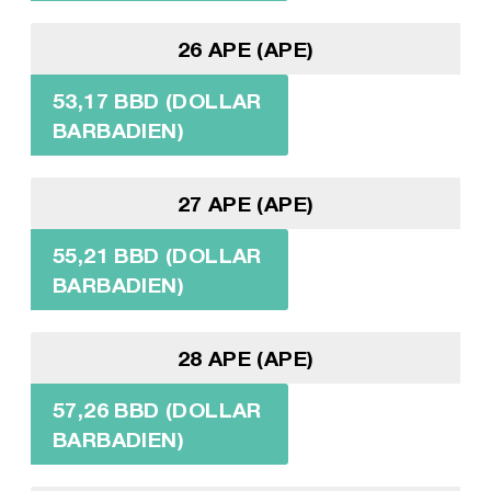
26 APE (APE)
53,17 BBD (DOLLAR
BARBADIEN)
27 APE (APE)
55,21 BBD (DOLLAR
BARBADIEN)
28 APE (APE)
57,26 BBD (DOLLAR
BARBADIEN)