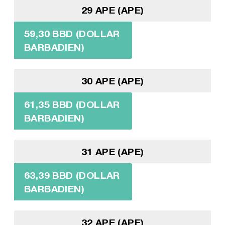
29 APE (APE)
59,30 BBD (DOLLAR
BARBADIEN)
30 APE (APE)
61,35 BBD (DOLLAR
BARBADIEN)
31 APE (APE)
63,39 BBD (DOLLAR
BARBADIEN)
32 APE (APE)