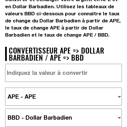
en Dollar Barbadien. Utilisez les tableaux de
valeurs BBD ci-dessous pour connaître le taux
de change du Dollar Barbadien à partir de APE,
le taux de change APE à partir de Dollar
Barbadien et le taux de change APE / BBD.
CONVERTISSEUR APE => DOLLAR
BARBADIEN / APE => BBD