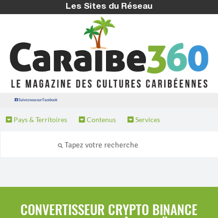
Les Sites du Réseau
Suivez nous sur Facebook
Pays & Territoires
Contenus
Services
CONVERTISSEUR CRYPTO BINANCE