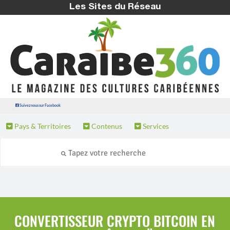
Les Sites du Réseau
Suivez nous sur Facebook
Pays & Territoires
Contenus
Services
CONVERTISSEUR CRYPTO BITCOIN EN