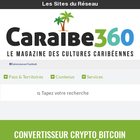
Les Sites du Réseau
Suivez nous sur Facebook
Pays & Territoires
Contenus
Services
CONVERTISSEUR CRYPTO BITCOIN