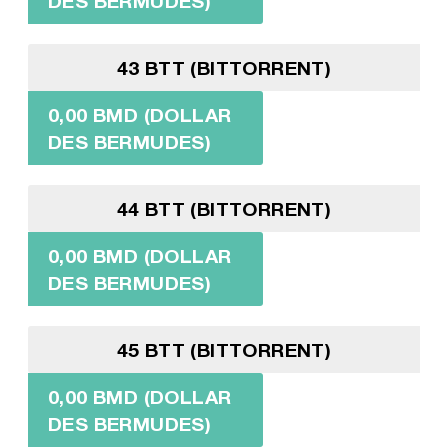
DES BERMUDES)
43 BTT (BITTORRENT)
0,00 BMD (DOLLAR
DES BERMUDES)
44 BTT (BITTORRENT)
0,00 BMD (DOLLAR
DES BERMUDES)
45 BTT (BITTORRENT)
0,00 BMD (DOLLAR
DES BERMUDES)