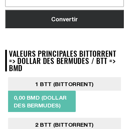
VALEURS PRINCIPALES BITTORRENT
=> DOLLAR DES BERMUDES / BTT =>
BMD
1 BTT (BITTORRENT)
0,00 BMD (DOLLAR
DES BERMUDES)
2 BTT (BITTORRENT)