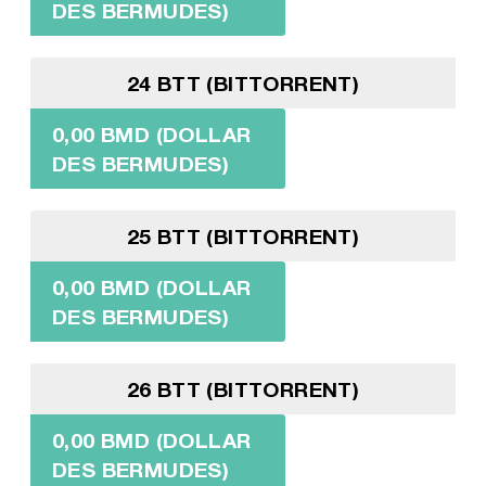
DES BERMUDES)
24 BTT (BITTORRENT)
0,00 BMD (DOLLAR
DES BERMUDES)
25 BTT (BITTORRENT)
0,00 BMD (DOLLAR
DES BERMUDES)
26 BTT (BITTORRENT)
0,00 BMD (DOLLAR
DES BERMUDES)