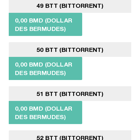
49 BTT (BITTORRENT)
0,00 BMD (DOLLAR
DES BERMUDES)
50 BTT (BITTORRENT)
0,00 BMD (DOLLAR
DES BERMUDES)
51 BTT (BITTORRENT)
0,00 BMD (DOLLAR
DES BERMUDES)
52 BTT (BITTORRENT)