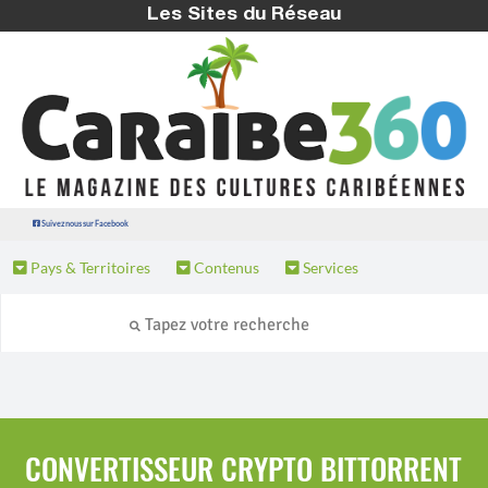
Les Sites du Réseau
Suivez nous sur Facebook
Pays & Territoires
Contenus
Services
CONVERTISSEUR CRYPTO BITTORRENT