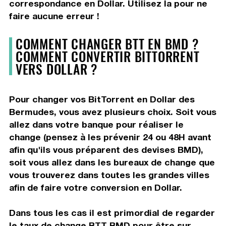
correspondance en Dollar. Utilisez la pour ne
faire aucune erreur !
COMMENT CHANGER BTT EN BMD ?
COMMENT CONVERTIR BITTORRENT
VERS DOLLAR ?
Pour changer vos BitTorrent en Dollar des
Bermudes, vous avez plusieurs choix. Soit vous
allez dans votre banque pour réaliser le
change (pensez à les prévenir 24 ou 48H avant
afin qu'ils vous préparent des devises BMD),
soit vous allez dans les bureaux de change que
vous trouverez dans toutes les grandes villes
afin de faire votre conversion en Dollar.
Dans tous les cas il est primordial de regarder
le taux de change BTT BMD pour être sur