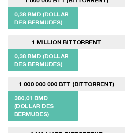
1 000 000 BTT (BITTORRENT)
0,38 BMD (DOLLAR
DES BERMUDES)
1 MILLION BITTORRENT
0,38 BMD (DOLLAR
DES BERMUDES)
1 000 000 000 BTT (BITTORRENT)
380,01 BMD
(DOLLAR DES
BERMUDES)