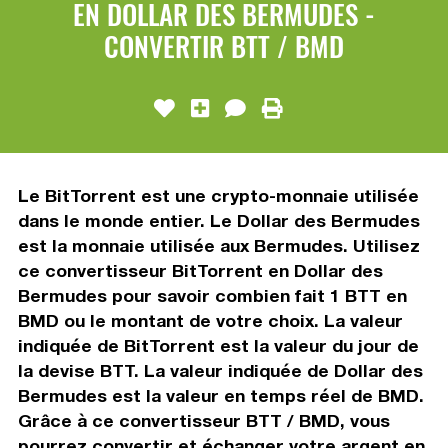
EN DOLLAR DES BERMUDES -
CONVERTIR BTT / BMD
Le BitTorrent est une crypto-monnaie utilisée
dans le monde entier. Le Dollar des Bermudes
est la monnaie utilisée aux Bermudes. Utilisez
ce convertisseur BitTorrent en Dollar des
Bermudes pour savoir combien fait 1 BTT en
BMD ou le montant de votre choix. La valeur
indiquée de BitTorrent est la valeur du jour de
la devise BTT. La valeur indiquée de Dollar des
Bermudes est la valeur en temps réel de BMD.
Grâce à ce convertisseur BTT / BMD, vous
pourrez convertir et échanger votre argent en