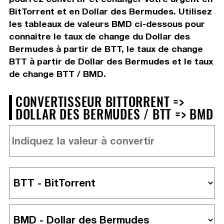
BitTorrent et en Dollar des Bermudes. Utilisez
les tableaux de valeurs BMD ci-dessous pour
connaître le taux de change du Dollar des
Bermudes à partir de BTT, le taux de change
BTT à partir de Dollar des Bermudes et le taux
de change BTT / BMD.
CONVERTISSEUR BITTORRENT =>
DOLLAR DES BERMUDES / BTT => BMD