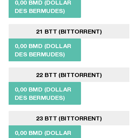
0,00 BMD (DOLLAR
DES BERMUDES)
21 BTT (BITTORRENT)
0,00 BMD (DOLLAR
DES BERMUDES)
22 BTT (BITTORRENT)
0,00 BMD (DOLLAR
DES BERMUDES)
23 BTT (BITTORRENT)
0,00 BMD (DOLLAR