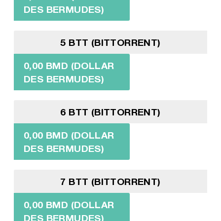
DES BERMUDES)
5 BTT (BITTORRENT)
0,00 BMD (DOLLAR
DES BERMUDES)
6 BTT (BITTORRENT)
0,00 BMD (DOLLAR
DES BERMUDES)
7 BTT (BITTORRENT)
0,00 BMD (DOLLAR
DES BERMUDES)