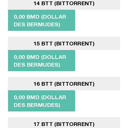
14 BTT (BITTORRENT)
0,00 BMD (DOLLAR
DES BERMUDES)
15 BTT (BITTORRENT)
0,00 BMD (DOLLAR
DES BERMUDES)
16 BTT (BITTORRENT)
0,00 BMD (DOLLAR
DES BERMUDES)
17 BTT (BITTORRENT)