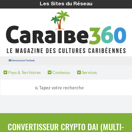
Les Sites du Réseau
Suivez nous sur Facebook
Pays & Territoires
Contenus
Services
CONVERTISSEUR CRYPTO DAI (MULTI-