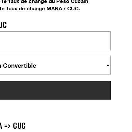
e le taux de change du Peso Cubain
t le taux de change MANA / CUC.
UC
A => CUC