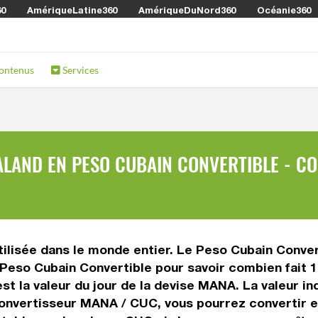
60
AmériqueLatine360
AmériqueDuNord360
Océanie360
ontenus
Services
LAND EN PESO CUBAIN CONVERTIBLE - CO
lisée dans le monde entier. Le Peso Cubain Convert
 Peso Cubain Convertible pour savoir combien fait
st la valeur du jour de la devise MANA. La valeur i
onvertisseur MANA / CUC, vous pourrez convertir 