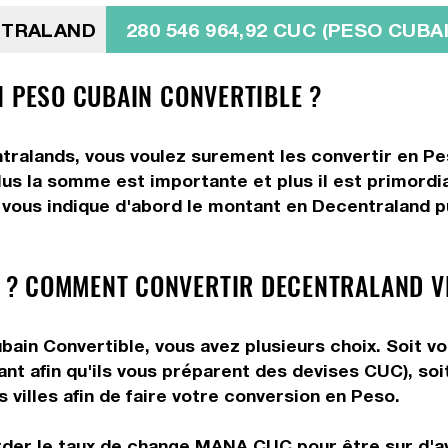
NTRALAND
280 546 964,92 CUC (PESO CUB
N PESO CUBAIN CONVERTIBLE ?
tralands, vous voulez surement les convertir en Pe
Plus la somme est importante et plus il est primordi
 vous indique d'abord le montant en Decentraland p
? COMMENT CONVERTIR DECENTRALAND V
in Convertible, vous avez plusieurs choix. Soit vou
ant afin qu'ils vous préparent des devises CUC), soi
villes afin de faire votre conversion en Peso.
arder le taux de change MANA CUC pour être sur d'av