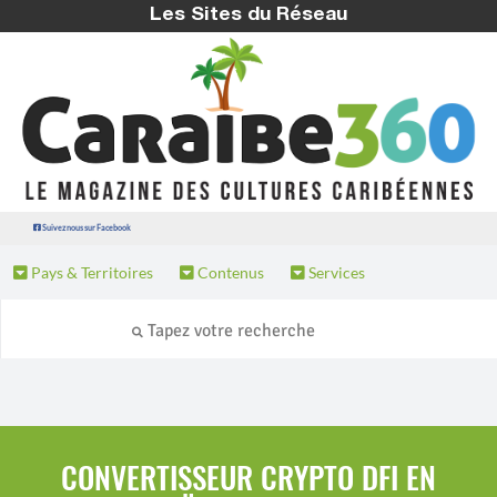
Les Sites du Réseau
Suivez nous sur Facebook
Pays & Territoires
Contenus
Services
CONVERTISSEUR CRYPTO DFI EN