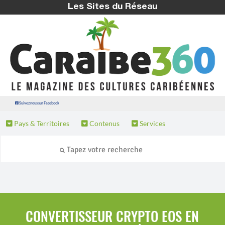
Les Sites du Réseau
Suivez nous sur Facebook
Pays & Territoires
Contenus
Services
CONVERTISSEUR CRYPTO EOS EN