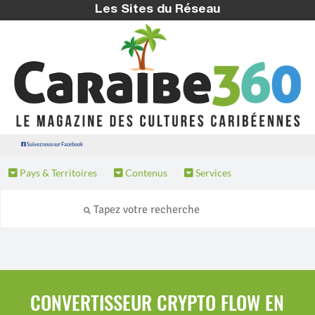
Les Sites du Réseau
Suivez nous sur Facebook
Pays & Territoires
Contenus
Services
CONVERTISSEUR CRYPTO FLOW EN