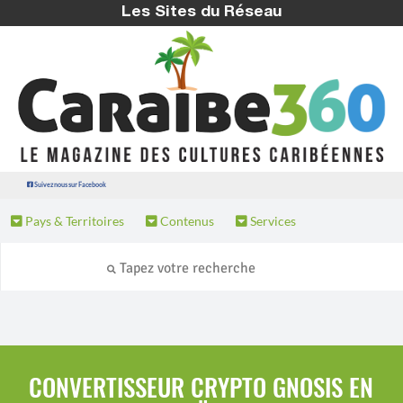
Les Sites du Réseau
Suivez nous sur Facebook
Pays & Territoires
Contenus
Services
CONVERTISSEUR CRYPTO GNOSIS EN