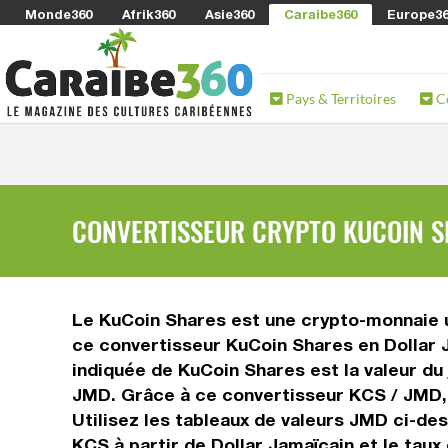
Monde360
Afrik360
Asie360
Caraibe360
Europe3
Pays & Territoires
C
CONVERTISSEUR CRYPTO KUCOIN SH
Le KuCoin Shares est une crypto-monnaie ut
ce convertisseur KuCoin Shares en Dollar J
indiquée de KuCoin Shares est la valeur du 
JMD. Grâce à ce convertisseur KCS / JMD, 
Utilisez les tableaux de valeurs JMD ci-de
KCS à partir de Dollar Jamaïcain et le tau