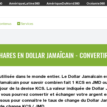
60
AmériqueLatine360
AmériqueDuNord360
Océanie360
ontenus
Services
ARES EN DOLLAR JAMAÏCAIN - CONVERTIR
ilisée dans le monde entier. Le Dollar Jamaïcain es
amaïcain pour savoir combien fait 1 KCS en JMD ou 
jour de la devise KCS. La valeur indiquée de Dollar 
vous pourrez convertir et échanger votre argent en
ssous pour connaître le taux de change du Dollar Ja
x de change KCS / JMD.