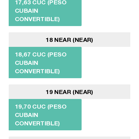
17,63 CUC (PESO
CUBAIN
CONVERTIBLE)
18 NEAR (NEAR)
18,67 CUC (PESO
CUBAIN
CONVERTIBLE)
19 NEAR (NEAR)
19,70 CUC (PESO
CUBAIN
CONVERTIBLE)