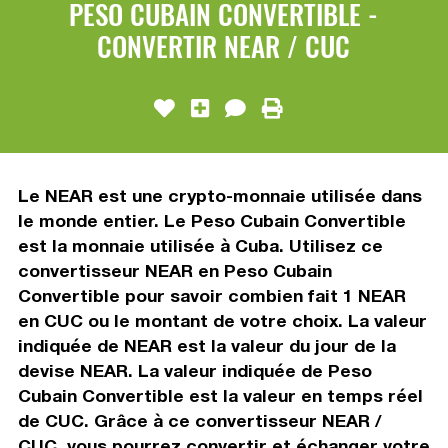
PESO CUBAIN CONVERTIBLE -
CONVERTIR NEAR / CUC
Le NEAR est une crypto-monnaie utilisée dans
le monde entier. Le Peso Cubain Convertible
est la monnaie utilisée à Cuba. Utilisez ce
convertisseur NEAR en Peso Cubain
Convertible pour savoir combien fait 1 NEAR
en CUC ou le montant de votre choix. La valeur
indiquée de NEAR est la valeur du jour de la
devise NEAR. La valeur indiquée de Peso
Cubain Convertible est la valeur en temps réel
de CUC. Grâce à ce convertisseur NEAR /
CUC, vous pourrez convertir et échanger votre