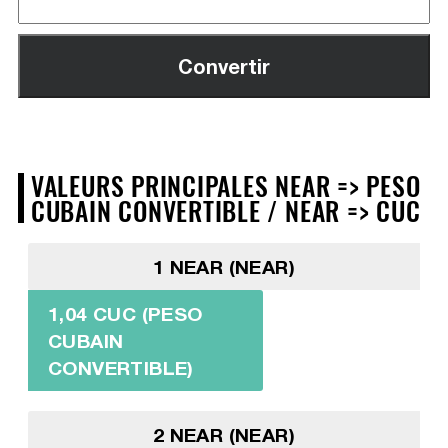
VALEURS PRINCIPALES NEAR => PESO
CUBAIN CONVERTIBLE / NEAR => CUC
1 NEAR (NEAR)
1,04 CUC (PESO
CUBAIN
CONVERTIBLE)
2 NEAR (NEAR)