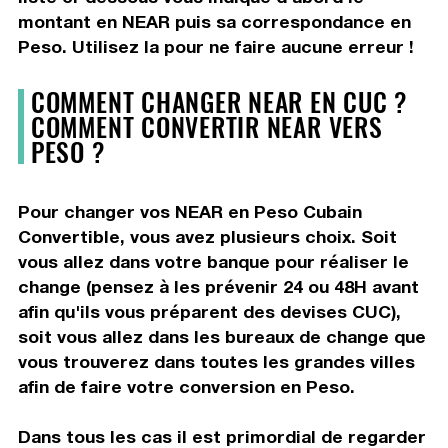
montant en NEAR puis sa correspondance en
Peso. Utilisez la pour ne faire aucune erreur !
COMMENT CHANGER NEAR EN CUC ?
COMMENT CONVERTIR NEAR VERS
PESO ?
Pour changer vos NEAR en Peso Cubain
Convertible, vous avez plusieurs choix. Soit
vous allez dans votre banque pour réaliser le
change (pensez à les prévenir 24 ou 48H avant
afin qu'ils vous préparent des devises CUC),
soit vous allez dans les bureaux de change que
vous trouverez dans toutes les grandes villes
afin de faire votre conversion en Peso.
Dans tous les cas il est primordial de regarder