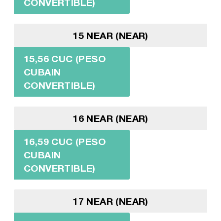
CONVERTIBLE)
15 NEAR (NEAR)
15,56 CUC (PESO
CUBAIN
CONVERTIBLE)
16 NEAR (NEAR)
16,59 CUC (PESO
CUBAIN
CONVERTIBLE)
17 NEAR (NEAR)