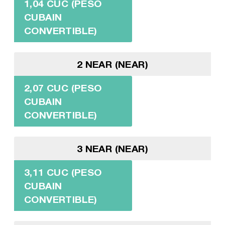
1,04 CUC (PESO
CUBAIN
CONVERTIBLE)
2 NEAR (NEAR)
2,07 CUC (PESO
CUBAIN
CONVERTIBLE)
3 NEAR (NEAR)
3,11 CUC (PESO
CUBAIN
CONVERTIBLE)