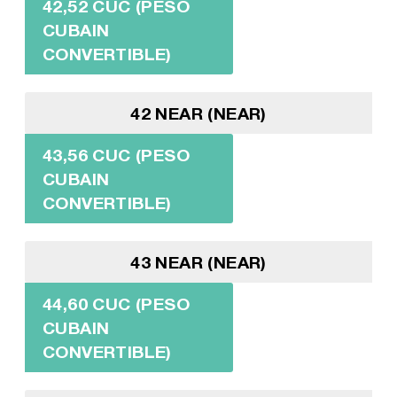
42,52 CUC (PESO
CUBAIN
CONVERTIBLE)
42 NEAR (NEAR)
43,56 CUC (PESO
CUBAIN
CONVERTIBLE)
43 NEAR (NEAR)
44,60 CUC (PESO
CUBAIN
CONVERTIBLE)