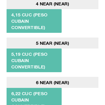
4 NEAR (NEAR)
4,15 CUC (PESO
CUBAIN
CONVERTIBLE)
5 NEAR (NEAR)
5,19 CUC (PESO
CUBAIN
CONVERTIBLE)
6 NEAR (NEAR)
6,22 CUC (PESO
CUBAIN