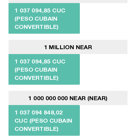
1 037 094,85 CUC
(PESO CUBAIN
CONVERTIBLE)
1 MILLION NEAR
1 037 094,85 CUC
(PESO CUBAIN
CONVERTIBLE)
1 000 000 000 NEAR (NEAR)
1 037 094 848,02
CUC (PESO CUBAIN
CONVERTIBLE)