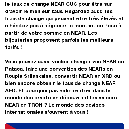
le taux de change NEAR CUC pour être sur
d'avoir le meilleur taux. Regardez aussi les
frais de change qui peuvent être très élévés et
n'hésitez pas à négocier le montant en Peso à
partir de votre somme en NEAR. Les
bijouteries proposent parfois les meilleurs
tarifs !
Vous pouvez aussi vouloir changer vos NEAR en
Pataca, faire une convertion des NEARs en
Roupie Srilankaise, convertir NEAR en XRD ou
bien encore obtenir le taux de change NEAR
AED. Et pourquoi pas enfin rentrer dans le
monde des crypto en découvrant les valeurs
NEAR en TRON ? Le monde des devises
internationales s'ouvrent à vous !