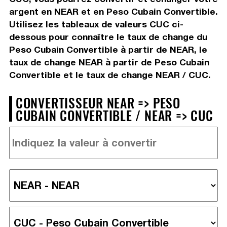
argent en NEAR et en Peso Cubain Convertible.
Utilisez les tableaux de valeurs CUC ci-
dessous pour connaître le taux de change du
Peso Cubain Convertible à partir de NEAR, le
taux de change NEAR à partir de Peso Cubain
Convertible et le taux de change NEAR / CUC.
CONVERTISSEUR NEAR => PESO
CUBAIN CONVERTIBLE / NEAR => CUC