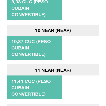
9,33 CUC (PESO
CUBAIN
CONVERTIBLE)
10 NEAR (NEAR)
10,37 CUC (PESO
CUBAIN
CONVERTIBLE)
11 NEAR (NEAR)
11,41 CUC (PESO
CUBAIN
CONVERTIBLE)