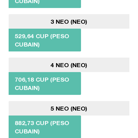
CUBAIN)
3 NEO (NEO)
529,64 CUP (PESO
CUBAIN)
4 NEO (NEO)
706,18 CUP (PESO
CUBAIN)
5 NEO (NEO)
882,73 CUP (PESO
CUBAIN)