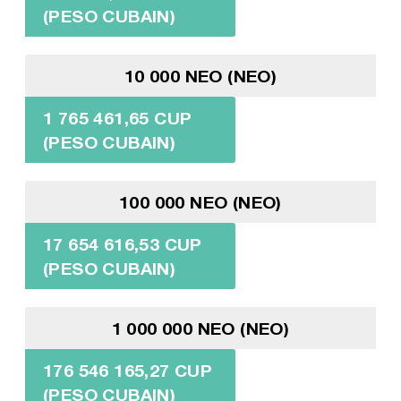
(PESO CUBAIN)
10 000 NEO (NEO)
1 765 461,65 CUP
(PESO CUBAIN)
100 000 NEO (NEO)
17 654 616,53 CUP
(PESO CUBAIN)
1 000 000 NEO (NEO)
176 546 165,27 CUP
(PESO CUBAIN)