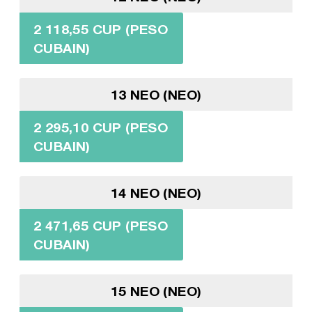
2 118,55 CUP (PESO
CUBAIN)
13 NEO (NEO)
2 295,10 CUP (PESO
CUBAIN)
14 NEO (NEO)
2 471,65 CUP (PESO
CUBAIN)
15 NEO (NEO)