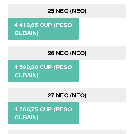
25 NEO (NEO)
4 413,65 CUP (PESO
CUBAIN)
26 NEO (NEO)
4 590,20 CUP (PESO
CUBAIN)
27 NEO (NEO)
4 766,75 CUP (PESO
CUBAIN)