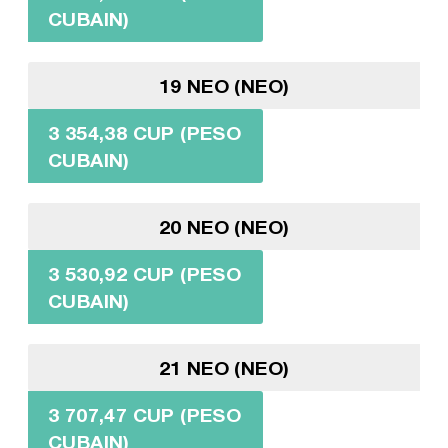
CUBAIN)
19 NEO (NEO)
3 354,38 CUP (PESO
CUBAIN)
20 NEO (NEO)
3 530,92 CUP (PESO
CUBAIN)
21 NEO (NEO)
3 707,47 CUP (PESO
CUBAIN)