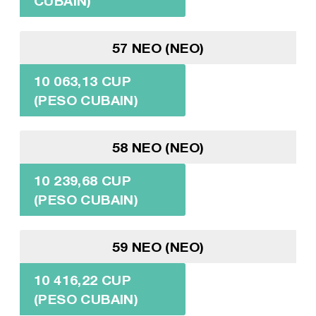
CUBAIN)
57 NEO (NEO)
10 063,13 CUP
(PESO CUBAIN)
58 NEO (NEO)
10 239,68 CUP
(PESO CUBAIN)
59 NEO (NEO)
10 416,22 CUP
(PESO CUBAIN)