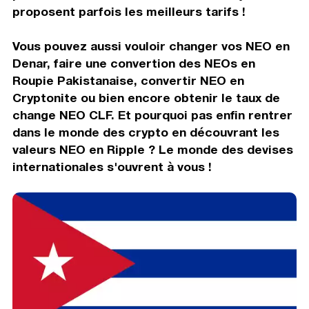
proposent parfois les meilleurs tarifs !
Vous pouvez aussi vouloir changer vos NEO en
Denar, faire une convertion des NEOs en
Roupie Pakistanaise, convertir NEO en
Cryptonite ou bien encore obtenir le taux de
change NEO CLF. Et pourquoi pas enfin rentrer
dans le monde des crypto en découvrant les
valeurs NEO en Ripple ? Le monde des devises
internationales s'ouvrent à vous !