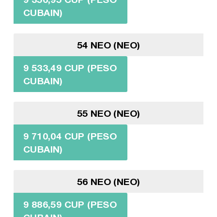
CUBAIN)
54 NEO (NEO)
9 533,49 CUP (PESO
CUBAIN)
55 NEO (NEO)
9 710,04 CUP (PESO
CUBAIN)
56 NEO (NEO)
9 886,59 CUP (PESO