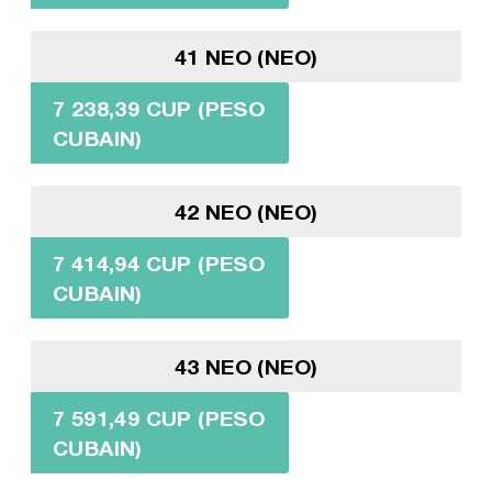
41 NEO (NEO)
7 238,39 CUP (PESO
CUBAIN)
42 NEO (NEO)
7 414,94 CUP (PESO
CUBAIN)
43 NEO (NEO)
7 591,49 CUP (PESO
CUBAIN)