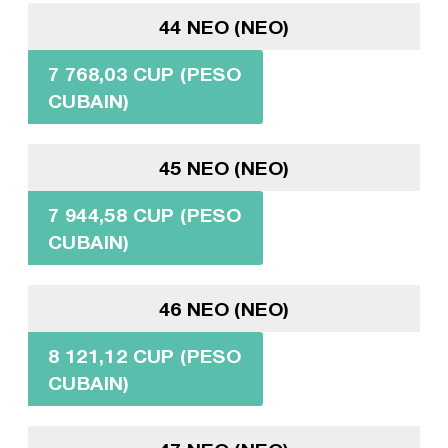
44 NEO (NEO)
7 768,03 CUP (PESO
CUBAIN)
45 NEO (NEO)
7 944,58 CUP (PESO
CUBAIN)
46 NEO (NEO)
8 121,12 CUP (PESO
CUBAIN)