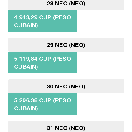
28 NEO (NEO)
4 943,29 CUP (PESO
CUBAIN)
29 NEO (NEO)
5 119,84 CUP (PESO
CUBAIN)
30 NEO (NEO)
5 296,38 CUP (PESO
CUBAIN)
31 NEO (NEO)