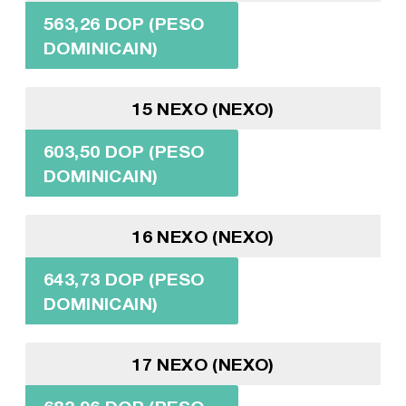
563,26 DOP (PESO
DOMINICAIN)
15 NEXO (NEXO)
603,50 DOP (PESO
DOMINICAIN)
16 NEXO (NEXO)
643,73 DOP (PESO
DOMINICAIN)
17 NEXO (NEXO)