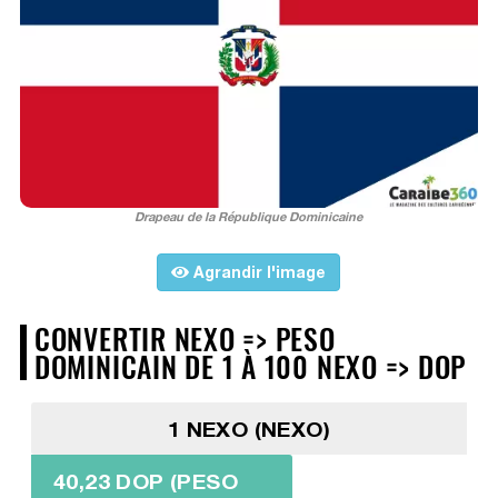
Drapeau de la République Dominicaine
Agrandir l'image
CONVERTIR NEXO => PESO
DOMINICAIN DE 1 À 100 NEXO => DOP
1 NEXO (NEXO)
40,23 DOP (PESO