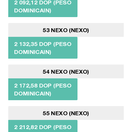
2 092,12 DOP (PESO
DOMINICAIN)
53 NEXO (NEXO)
2 132,35 DOP (PESO
DOMINICAIN)
54 NEXO (NEXO)
2 172,58 DOP (PESO
DOMINICAIN)
55 NEXO (NEXO)
2 212,82 DOP (PESO