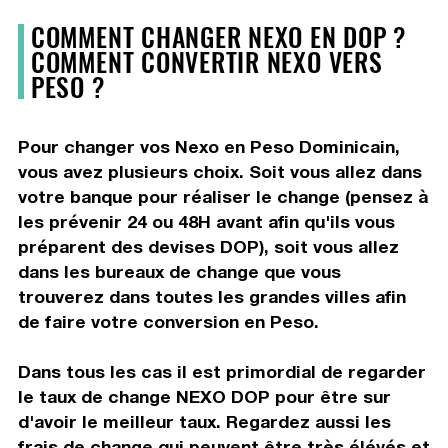
COMMENT CHANGER NEXO EN DOP ?
COMMENT CONVERTIR NEXO VERS
PESO ?
Pour changer vos Nexo en Peso Dominicain,
vous avez plusieurs choix. Soit vous allez dans
votre banque pour réaliser le change (pensez à
les prévenir 24 ou 48H avant afin qu'ils vous
préparent des devises DOP), soit vous allez
dans les bureaux de change que vous
trouverez dans toutes les grandes villes afin
de faire votre conversion en Peso.
Dans tous les cas il est primordial de regarder
le taux de change NEXO DOP pour être sur
d'avoir le meilleur taux. Regardez aussi les
frais de change qui peuvent être très élévés et