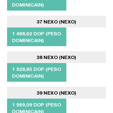
DOMINICAIN)
37 NEXO (NEXO)
1 488,62 DOP (PESO
DOMINICAIN)
38 NEXO (NEXO)
1 528,85 DOP (PESO
DOMINICAIN)
39 NEXO (NEXO)
1 569,09 DOP (PESO
DOMINICAIN)