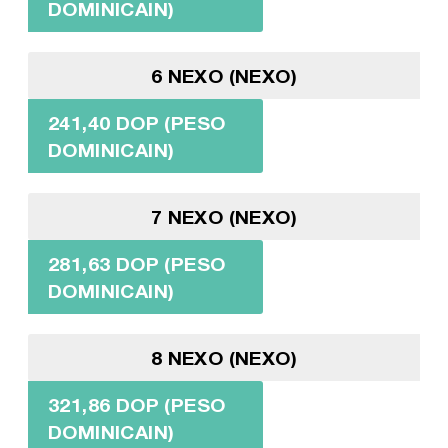
DOMINICAIN)
6 NEXO (NEXO)
241,40 DOP (PESO
DOMINICAIN)
7 NEXO (NEXO)
281,63 DOP (PESO
DOMINICAIN)
8 NEXO (NEXO)
321,86 DOP (PESO
DOMINICAIN)