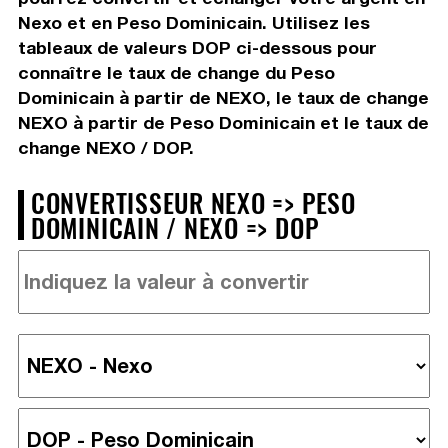
Nexo et en Peso Dominicain. Utilisez les
tableaux de valeurs DOP ci-dessous pour
connaître le taux de change du Peso
Dominicain à partir de NEXO, le taux de change
NEXO à partir de Peso Dominicain et le taux de
change NEXO / DOP.
CONVERTISSEUR NEXO => PESO
DOMINICAIN / NEXO => DOP