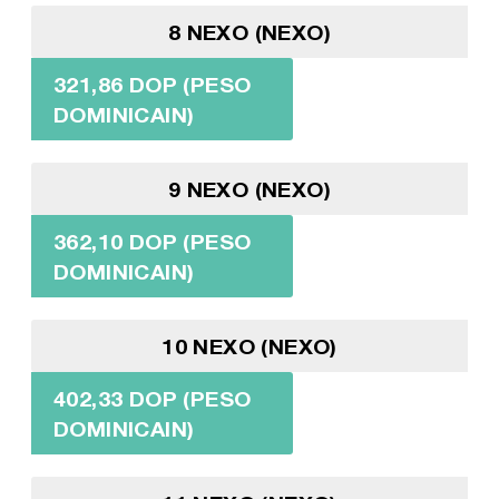
8 NEXO (NEXO)
321,86 DOP (PESO
DOMINICAIN)
9 NEXO (NEXO)
362,10 DOP (PESO
DOMINICAIN)
10 NEXO (NEXO)
402,33 DOP (PESO
DOMINICAIN)