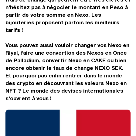
n'hésitez pas à négocier le montant en Peso à
partir de votre somme en Nexo. Les
bijouteries proposent parfois les meilleurs
tarifs !
Vous pouvez aussi vouloir changer vos Nexo en
Riyal, faire une convertion des Nexos en Once
de Palladium, convertir Nexo en CAKE ou bien
encore obtenir le taux de change NEXO SEK.
Et pourquoi pas enfin rentrer dans le monde
des crypto en découvrant les valeurs Nexo en
NFT ? Le monde des devises internationales
s'ouvrent à vous !