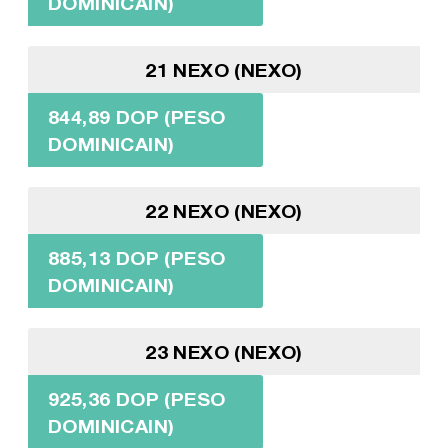
DOMINICAIN)
21 NEXO (NEXO)
844,89 DOP (PESO
DOMINICAIN)
22 NEXO (NEXO)
885,13 DOP (PESO
DOMINICAIN)
23 NEXO (NEXO)
925,36 DOP (PESO
DOMINICAIN)