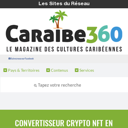
Les Sites du Réseau
Suivez nous sur Facebook
Pays & Territoires
Contenus
Services
CONVERTISSEUR CRYPTO NFT EN