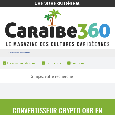
Les Sites du Réseau
Suivez nous sur Facebook
Pays & Territoires
Contenus
Services
CONVERTISSEUR CRYPTO OKB EN