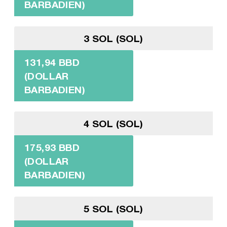
BARBADIEN)
3 SOL (SOL)
131,94 BBD
(DOLLAR
BARBADIEN)
4 SOL (SOL)
175,93 BBD
(DOLLAR
BARBADIEN)
5 SOL (SOL)