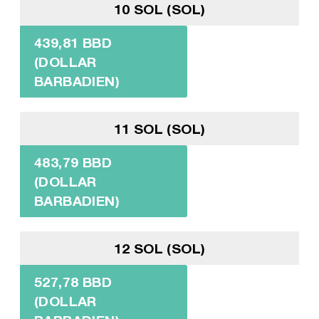
10 SOL (SOL)
439,81 BBD
(DOLLAR
BARBADIEN)
11 SOL (SOL)
483,79 BBD
(DOLLAR
BARBADIEN)
12 SOL (SOL)
527,78 BBD
(DOLLAR