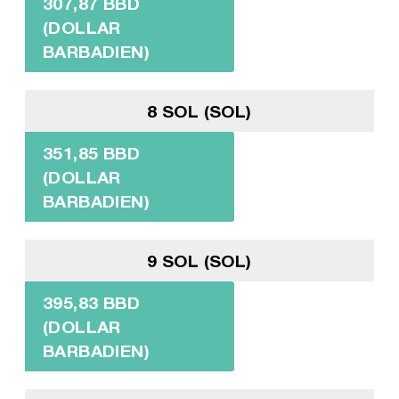
307,87 BBD
(DOLLAR
BARBADIEN)
8 SOL (SOL)
351,85 BBD
(DOLLAR
BARBADIEN)
9 SOL (SOL)
395,83 BBD
(DOLLAR
BARBADIEN)