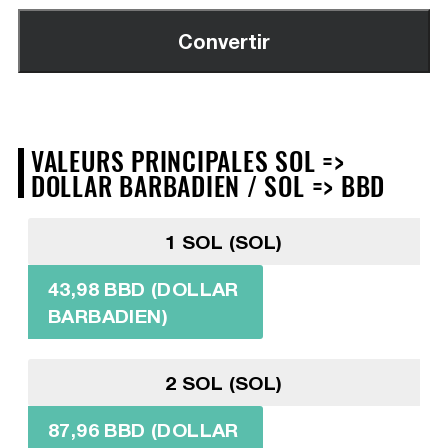
VALEURS PRINCIPALES SOL =>
DOLLAR BARBADIEN / SOL => BBD
1 SOL (SOL)
43,98 BBD (DOLLAR
BARBADIEN)
2 SOL (SOL)
87,96 BBD (DOLLAR