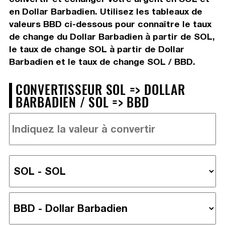
en Dollar Barbadien. Utilisez les tableaux de
valeurs BBD ci-dessous pour connaître le taux
de change du Dollar Barbadien à partir de SOL,
le taux de change SOL à partir de Dollar
Barbadien et le taux de change SOL / BBD.
CONVERTISSEUR SOL => DOLLAR
BARBADIEN / SOL => BBD