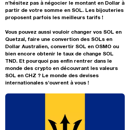
n'hésitez pas à négocier le montant en Dollar à
partir de votre somme en SOL. Les bijouteries
proposent parfois les meilleurs tarifs !
Vous pouvez aussi vouloir changer vos SOL en
Quetzal, faire une convertion des SOLs en
Dollar Australien, convertir SOL en OSMO ou
bien encore obtenir le taux de change SOL
TND. Et pourquoi pas enfin rentrer dans le
monde des crypto en découvrant les valeurs
SOL en CHZ ? Le monde des devises
internationales s'ouvrent à vous !