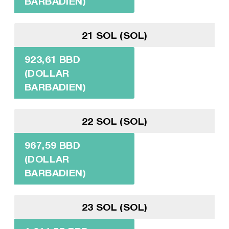
BARBADIEN)
21 SOL (SOL)
923,61 BBD
(DOLLAR
BARBADIEN)
22 SOL (SOL)
967,59 BBD
(DOLLAR
BARBADIEN)
23 SOL (SOL)