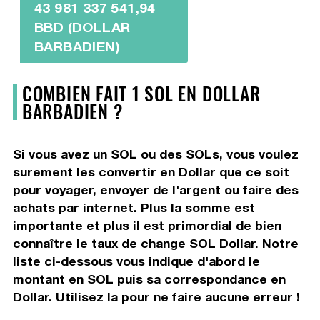
43 981 337 541,94
BBD (DOLLAR
BARBADIEN)
COMBIEN FAIT 1 SOL EN DOLLAR
BARBADIEN ?
Si vous avez un SOL ou des SOLs, vous voulez
surement les convertir en Dollar que ce soit
pour voyager, envoyer de l'argent ou faire des
achats par internet. Plus la somme est
importante et plus il est primordial de bien
connaître le taux de change SOL Dollar. Notre
liste ci-dessous vous indique d'abord le
montant en SOL puis sa correspondance en
Dollar. Utilisez la pour ne faire aucune erreur !