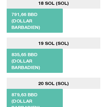
18 SOL (SOL)
791,66 BBD
(DOLLAR
BARBADIEN)
19 SOL (SOL)
835,65 BBD
(DOLLAR
BARBADIEN)
20 SOL (SOL)
879,63 BBD
(DOLLAR