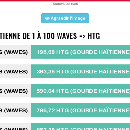
Drapeau de Haïti
Agrandir l'image
IENNE DE 1 À 100 WAVES => HTG
S (WAVES)
196,68 HTG (GOURDE HAÏTIENNE
S (WAVES)
393,36 HTG (GOURDE HAÏTIENNE
S (WAVES)
590,04 HTG (GOURDE HAÏTIENNE
S (WAVES)
786,72 HTG (GOURDE HAÏTIENNE
S (WAVES)
983,39 HTG (GOURDE HAÏTIENNE