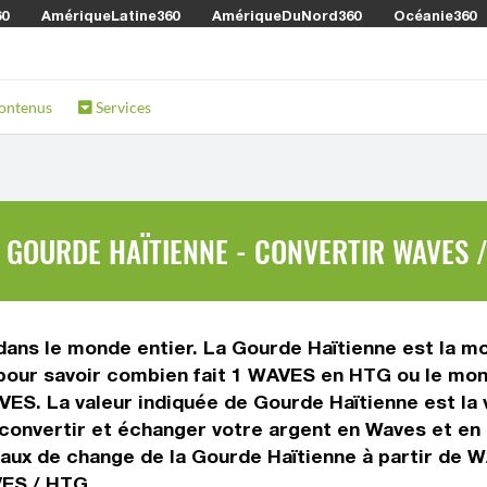
60
AmériqueLatine360
AmériqueDuNord360
Océanie360
ontenus
Services
GOURDE HAÏTIENNE - CONVERTIR WAVES 
ns le monde entier. La Gourde Haïtienne est la monn
our savoir combien fait 1 WAVES en HTG ou le monta
AVES. La valeur indiquée de Gourde Haïtienne est la
onvertir et échanger votre argent en Waves et en G
taux de change de la Gourde Haïtienne à partir de 
VES / HTG.