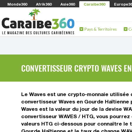
Monde360
Afrik360
Asie360
Caraibe360
Europe3
Pays & Territoires
C
CONVERTISSEUR CRYPTO WAVES EN 
Le Waves est une crypto-monnaie utilisée da
convertisseur Waves en Gourde Haïtienne p
Waves est la valeur du jour de la devise W
convertisseur WAVES / HTG, vous pourrez c
valeurs HTG ci-dessous pour connaître le 
Gourde Haïtienne et le taux de change WA