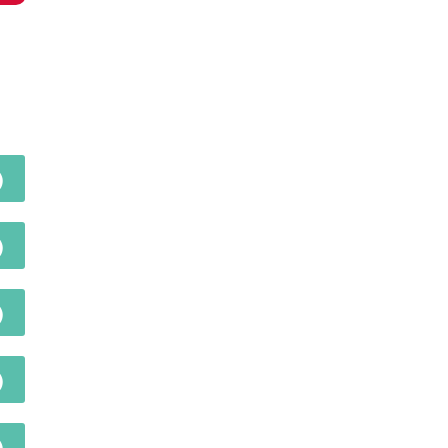
)
)
)
)
)