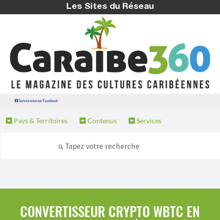
Les Sites du Réseau
Suivez nous sur Facebook
Pays & Territoires
Contenus
Services
CONVERTISSEUR CRYPTO WBTC EN