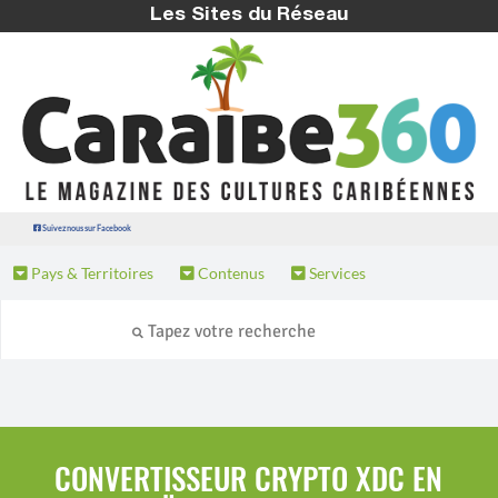
Les Sites du Réseau
Suivez nous sur Facebook
Pays & Territoires
Contenus
Services
CONVERTISSEUR CRYPTO XDC EN