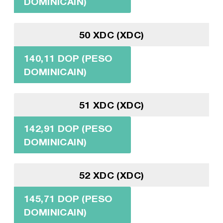
DOMINICAIN)
50 XDC (XDC)
140,11 DOP (PESO
DOMINICAIN)
51 XDC (XDC)
142,91 DOP (PESO
DOMINICAIN)
52 XDC (XDC)
145,71 DOP (PESO
DOMINICAIN)