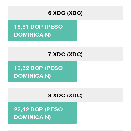
6 XDC (XDC)
16,81 DOP (PESO
DOMINICAIN)
7 XDC (XDC)
19,62 DOP (PESO
DOMINICAIN)
8 XDC (XDC)
22,42 DOP (PESO
DOMINICAIN)