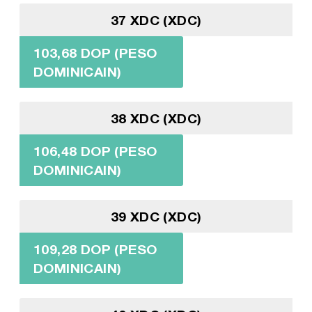
37 XDC (XDC)
103,68 DOP (PESO
DOMINICAIN)
38 XDC (XDC)
106,48 DOP (PESO
DOMINICAIN)
39 XDC (XDC)
109,28 DOP (PESO
DOMINICAIN)