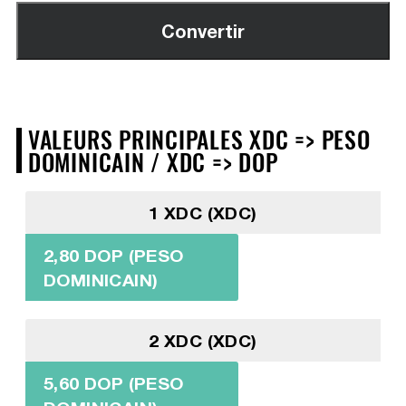
VALEURS PRINCIPALES XDC => PESO
DOMINICAIN / XDC => DOP
1 XDC (XDC)
2,80 DOP (PESO
DOMINICAIN)
2 XDC (XDC)
5,60 DOP (PESO