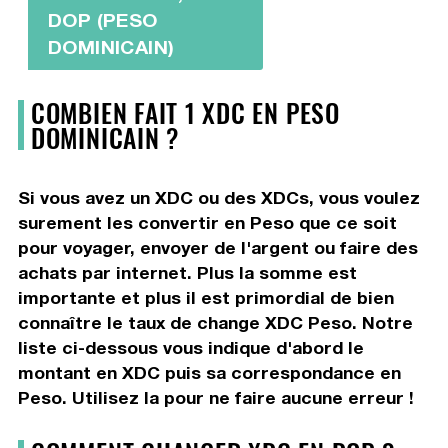
DOP (PESO
DOMINICAIN)
COMBIEN FAIT 1 XDC EN PESO
DOMINICAIN ?
Si vous avez un XDC ou des XDCs, vous voulez
surement les convertir en Peso que ce soit
pour voyager, envoyer de l'argent ou faire des
achats par internet. Plus la somme est
importante et plus il est primordial de bien
connaître le taux de change XDC Peso. Notre
liste ci-dessous vous indique d'abord le
montant en XDC puis sa correspondance en
Peso. Utilisez la pour ne faire aucune erreur !