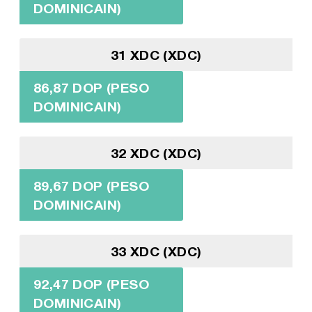
DOMINICAIN)
31 XDC (XDC)
86,87 DOP (PESO
DOMINICAIN)
32 XDC (XDC)
89,67 DOP (PESO
DOMINICAIN)
33 XDC (XDC)
92,47 DOP (PESO
DOMINICAIN)