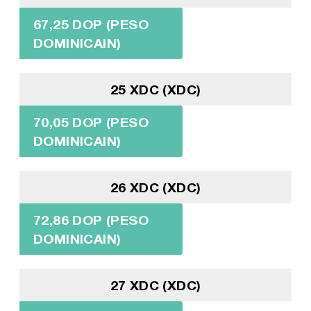
67,25 DOP (PESO
DOMINICAIN)
25 XDC (XDC)
70,05 DOP (PESO
DOMINICAIN)
26 XDC (XDC)
72,86 DOP (PESO
DOMINICAIN)
27 XDC (XDC)