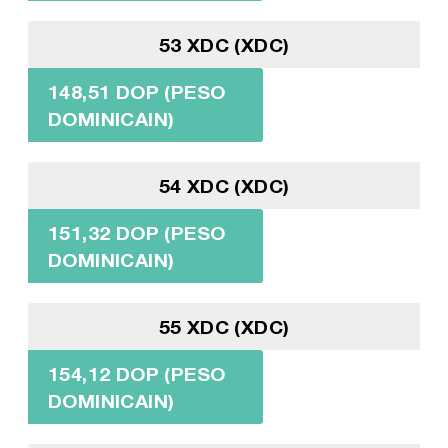
53 XDC (XDC)
148,51 DOP (PESO
DOMINICAIN)
54 XDC (XDC)
151,32 DOP (PESO
DOMINICAIN)
55 XDC (XDC)
154,12 DOP (PESO
DOMINICAIN)