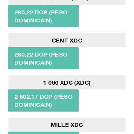
280,22 DOP (PESO
DOMINICAIN)
CENT XDC
280,22 DOP (PESO
DOMINICAIN)
1 000 XDC (XDC)
2 802,17 DOP (PESO
DOMINICAIN)
MILLE XDC