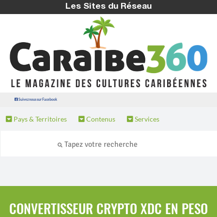
Les Sites du Réseau
Suivez nous sur Facebook
Pays & Territoires
Contenus
Services
CONVERTISSEUR CRYPTO XDC EN PESO