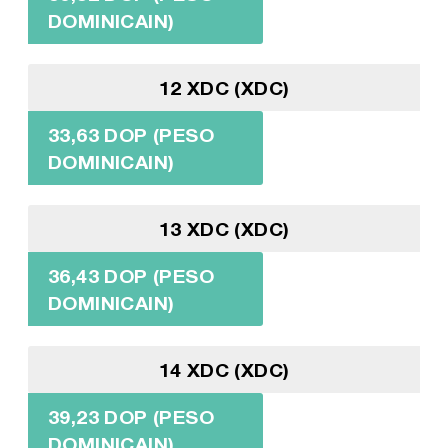
DOMINICAIN)
12 XDC (XDC)
33,63 DOP (PESO
DOMINICAIN)
13 XDC (XDC)
36,43 DOP (PESO
DOMINICAIN)
14 XDC (XDC)
39,23 DOP (PESO
DOMINICAIN)