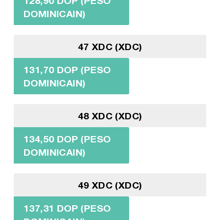
128,90 DOP (PESO
DOMINICAIN)
47 XDC (XDC)
131,70 DOP (PESO
DOMINICAIN)
48 XDC (XDC)
134,50 DOP (PESO
DOMINICAIN)
49 XDC (XDC)
137,31 DOP (PESO