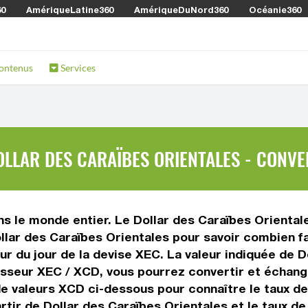
60
AmériqueLatine360
AmériqueDuNord360
Océanie360
ontenus
Services
LLAR DES CARAÏBES ORIENTALES - CONVE
s le monde entier. Le Dollar des Caraïbes Oriental
ollar des Caraïbes Orientales pour savoir combien f
eur du jour de la devise XEC. La valeur indiquée de D
sseur XEC / XCD, vous pourrez convertir et échange
 de valeurs XCD ci-dessous pour connaître le taux d
artir de Dollar des Caraïbes Orientales et le taux d