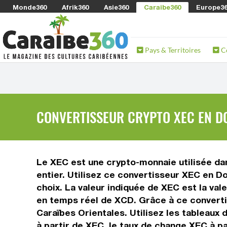
Monde360
Afrik360
Asie360
Caraibe360
Europe3
Pays & Territoires
C
CONVERTISSEUR CRYPTO XEC EN DO
Le XEC est une crypto-monnaie utilisée dan
entier. Utilisez ce convertisseur XEC en D
choix. La valeur indiquée de XEC est la val
en temps réel de XCD. Grâce à ce converti
Caraïbes Orientales. Utilisez les tableaux
à partir de XEC, le taux de change XEC à p