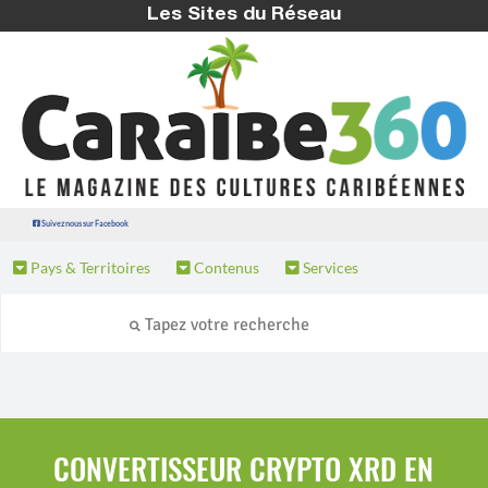
Les Sites du Réseau
Suivez nous sur Facebook
Pays & Territoires
Contenus
Services
CONVERTISSEUR CRYPTO XRD EN