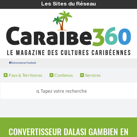
Les Sites du Réseau
Suivez nous sur Facebook
Pays & Territoires
Contenus
Services
CONVERTISSEUR DALASI GAMBIEN EN