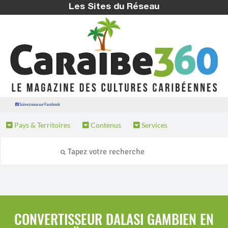
Les Sites du Réseau
Suivez nous sur Facebook
Pays & Territoires
Contenus
Services
CONVERTISSEUR DALASI GAMBIEN EN