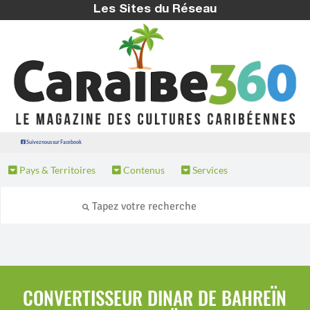
Les Sites du Réseau
Suivez nous sur Facebook
Pays & Territoires
Contenus
Services
CONVERTISSEUR DINAR DE BAHREÏN