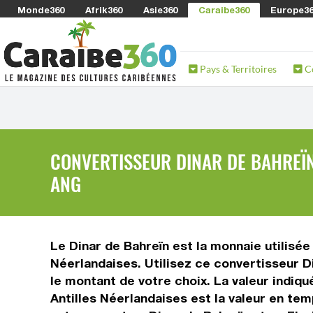
Monde360
Afrik360
Asie360
Caraibe360
Europe3
Pays & Territoires
C
CONVERTISSEUR DINAR DE BAHREÏN
ANG
Le Dinar de Bahreïn est la monnaie utilisée 
Néerlandaises. Utilisez ce convertisseur D
le montant de votre choix. La valeur indiqu
Antilles Néerlandaises est la valeur en t