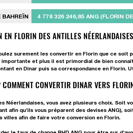
E BAHREÏN
4 778 326 246,85 ANG (FLORIN 
N EN FLORIN DES ANTILLES NÉERLANDAISES
oulez surement les convertir en Florin que ce soit p
importante et plus il est primordial de bien connaî
ntant en Dinar puis sa correspondance en Florin. Uti
 COMMENT CONVERTIR DINAR VERS FLORI
es Néerlandaises, vous avez plusieurs choix. Soit vo
ant afin qu'ils vous préparent des devises ANG), soi
villes afin de faire votre conversion en Florin.
rder le taux de change BHD ANG pour être sur d'avoi