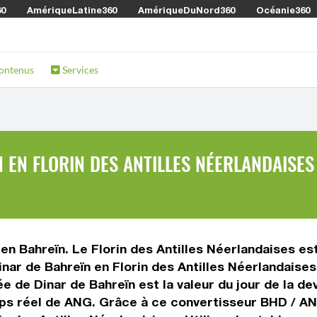
60
AmériqueLatine360
AmériqueDuNord360
Océanie360
ontenus
Services
 EN FLORIN DES ANTILLES NÉERLANDAISES
en Bahreïn. Le Florin des Antilles Néerlandaises est
inar de Bahreïn en Florin des Antilles Néerlandaise
ée de Dinar de Bahreïn est la valeur du jour de la de
emps réel de ANG. Grâce à ce convertisseur BHD / A