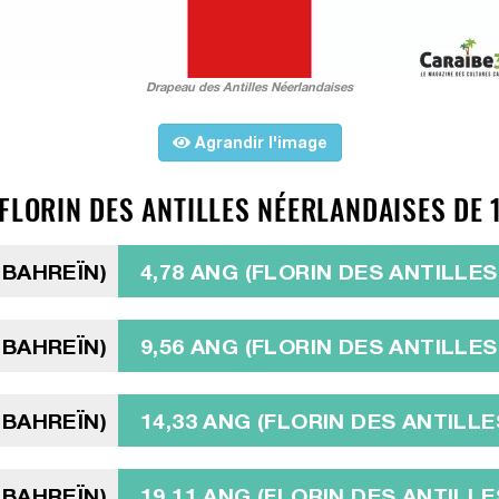
Drapeau des Antilles Néerlandaises
Agrandir l'image
FLORIN DES ANTILLES NÉERLANDAISES DE 1
 BAHREÏN)
4,78 ANG (FLORIN DES ANTILLE
 BAHREÏN)
9,56 ANG (FLORIN DES ANTILLE
 BAHREÏN)
14,33 ANG (FLORIN DES ANTILL
 BAHREÏN)
19,11 ANG (FLORIN DES ANTILL