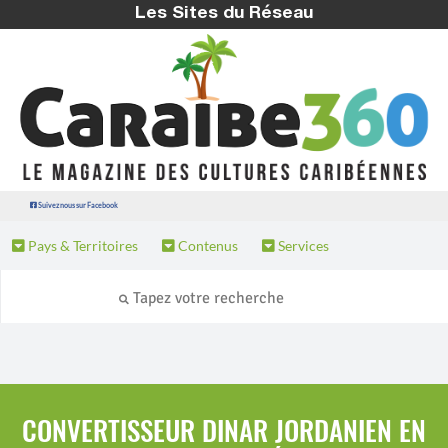
Les Sites du Réseau
Suivez nous sur Facebook
Pays & Territoires
Contenus
Services
CONVERTISSEUR DINAR JORDANIEN EN