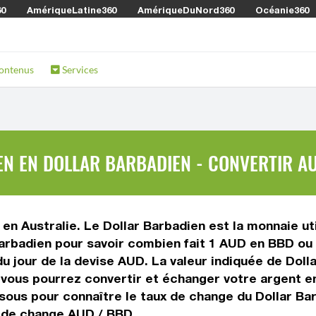
60
AmériqueLatine360
AmériqueDuNord360
Océanie360
ontenus
Services
N EN DOLLAR BARBADIEN - CONVERTIR A
e en Australie. Le Dollar Barbadien est la monnaie ut
Barbadien pour savoir combien fait 1 AUD en BBD ou 
 du jour de la devise AUD. La valeur indiquée de Doll
ous pourrez convertir et échanger votre argent en 
ssous pour connaître le taux de change du Dollar Ba
x de change AUD / BBD.