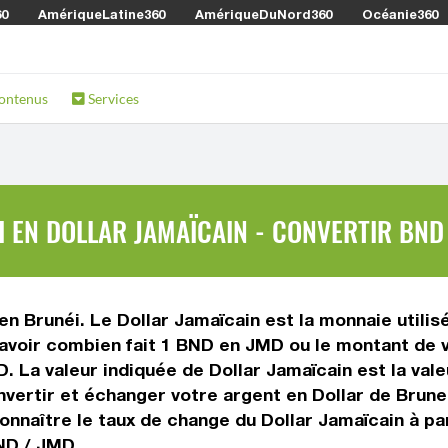
60
AmériqueLatine360
AmériqueDuNord360
Océanie360
ontenus
Services
 EN DOLLAR JAMAÏCAIN - CONVERTIR BND
 en Brunéi. Le Dollar Jamaïcain est la monnaie utili
savoir combien fait 1 BND en JMD ou le montant de v
ND. La valeur indiquée de Dollar Jamaïcain est la va
ertir et échanger votre argent en Dollar de Brunei 
nnaître le taux de change du Dollar Jamaïcain à par
ND / JMD.