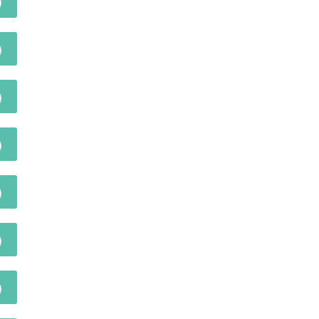
)
)
)
)
)
)
)