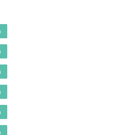
)
)
)
)
)
)