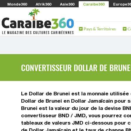
Monde360
Afrik360
Asie360
Caraibe360
Europe3
Pays & Territoires
C
CONVERTISSEUR DOLLAR DE BRUNEI
Le Dollar de Brunei est la monnaie utilisée
Dollar de Brunei en Dollar Jamaïcain pour 
Brunei est la valeur du jour de la devise B
convertisseur BND / JMD, vous pourrez conv
tableaux de valeurs JMD ci-dessous pour co
de Dollar Jamaïcain et le taux de change B