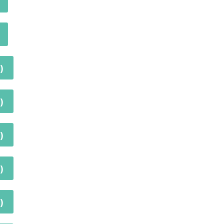
)
)
)
)
)