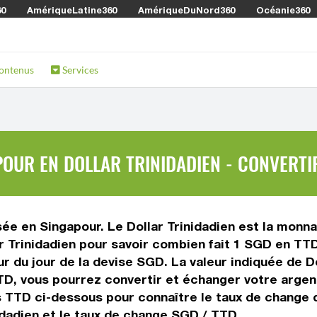
60
AmériqueLatine360
AmériqueDuNord360
Océanie360
ontenus
Services
OUR EN DOLLAR TRINIDADIEN - CONVERTIR
sée en Singapour. Le Dollar Trinidadien est la monnai
r Trinidadien pour savoir combien fait 1 SGD en TTD
ur du jour de la devise SGD. La valeur indiquée de Do
D, vous pourrez convertir et échanger votre argent
rs TTD ci-dessous pour connaître le taux de change d
idadien et le taux de change SGD / TTD.