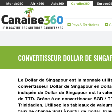
Monde360
Afrik360
Asie360
Caraibe360
Europe3
Pays & Territoires
C
CONVERTISSEUR DOLLAR DE SINGAP
Le Dollar de Singapour est la monnaie utili
convertisseur Dollar de Singapour en Dolla
indiquée de Dollar de Singapour est la vale
de TTD. Grâce à ce convertisseur SGD / TT
Trinidadien. Utilisez les tableaux de valeu
taux de change SGD à partir de Dollar Trin