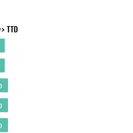
=> TTD
)
)
)