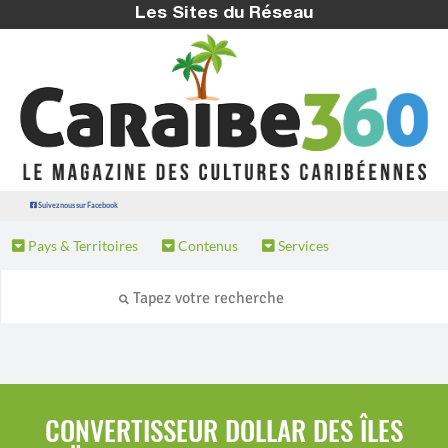
Les Sites du Réseau
Suivez nous sur Facebook
Pays & Territoires
Contenus
Services
CONVERTISSEUR DOLLAR DES ÎLES