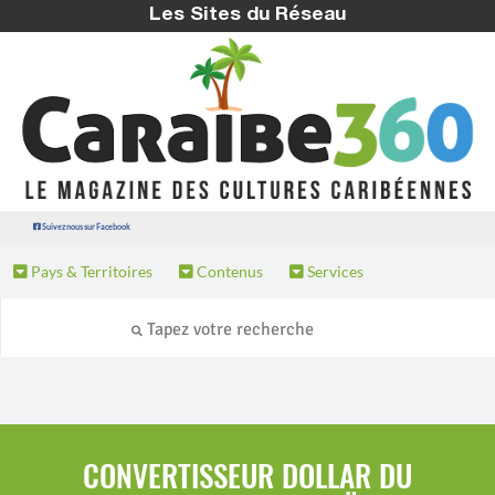
Les Sites du Réseau
Suivez nous sur Facebook
Pays & Territoires
Contenus
Services
CONVERTISSEUR DOLLAR DU