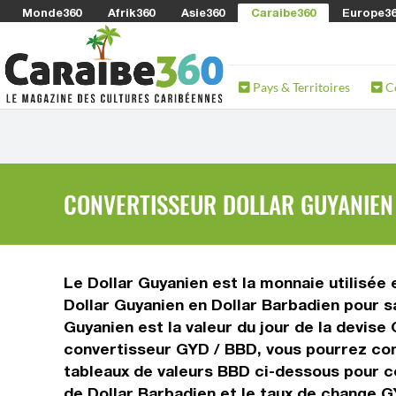
Monde360
Afrik360
Asie360
Caraibe360
Europe3
Pays & Territoires
C
CONVERTISSEUR DOLLAR GUYANIEN 
Le Dollar Guyanien est la monnaie utilisée 
Dollar Guyanien en Dollar Barbadien pour s
Guyanien est la valeur du jour de la devise
convertisseur GYD / BBD, vous pourrez conv
tableaux de valeurs BBD ci-dessous pour co
de Dollar Barbadien et le taux de change G