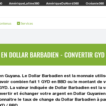
60
AmériqueLatine360
AmériqueDuNord360
Océanie360
ontenus
Services
EN DOLLAR BARBADIEN - CONVERTIR GYD
en Guyana. Le Dollar Barbadien est la monnaie utili
avoir combien fait 1 GYD en BBD ou le montant de vo
 GYD. La valeur indiquée de Dollar Barbadien est la
ertir et échanger votre argent en Dollar Guyanien e
nnaître le taux de change du Dollar Barbadien à par
YD / BBD.