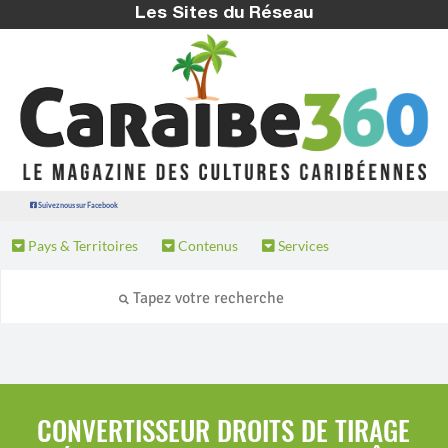
Les Sites du Réseau
Suivez nous sur Facebook
Pays & Territoires
Contenus
Services
CONVERTISSEUR DROITS DE TIRAGE