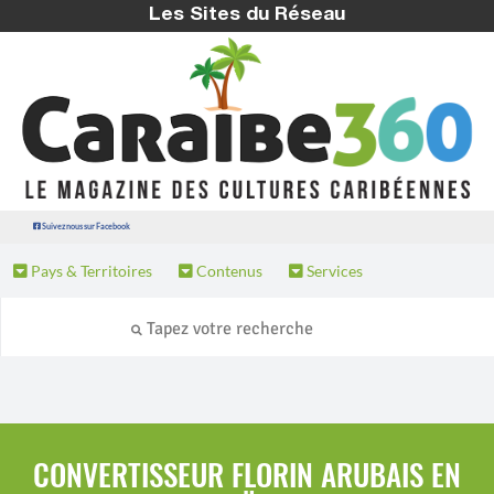
Les Sites du Réseau
Suivez nous sur Facebook
Pays & Territoires
Contenus
Services
CONVERTISSEUR FLORIN ARUBAIS EN