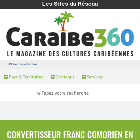
Les Sites du Réseau
Suivez nous sur Facebook
Pays & Territoires
Contenus
Services
CONVERTISSEUR FRANC COMORIEN EN