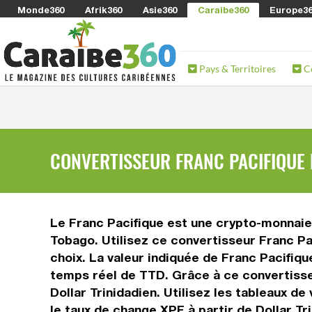
Monde360
Afrik360
Asie360
Caraibe360
Europe3
Pays & Territoires
C
CONVERTISSEUR FRANC PACIFIQUE E
Le Franc Pacifique est une crypto-monnaie u
Tobago. Utilisez ce convertisseur Franc Pa
choix. La valeur indiquée de Franc Pacifique
temps réel de TTD. Grâce à ce convertisse
Dollar Trinidadien. Utilisez les tableaux d
le taux de change XPF à partir de Dollar Tr