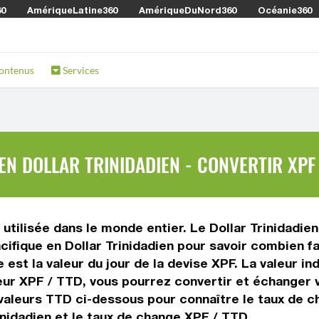
60
AmériqueLatine360
AmériqueDuNord360
Océanie360
ontenus
Services
N DOLLAR TRINIDADIEN - CONVERTIR XPF 
tilisée dans le monde entier. Le Dollar Trinidadien 
cifique en Dollar Trinidadien pour savoir combien f
 est la valeur du jour de la devise XPF. La valeur in
ur XPF / TTD, vous pourrez convertir et échanger v
e valeurs TTD ci-dessous pour connaître le taux de ch
inidadien et le taux de change XPF / TTD.