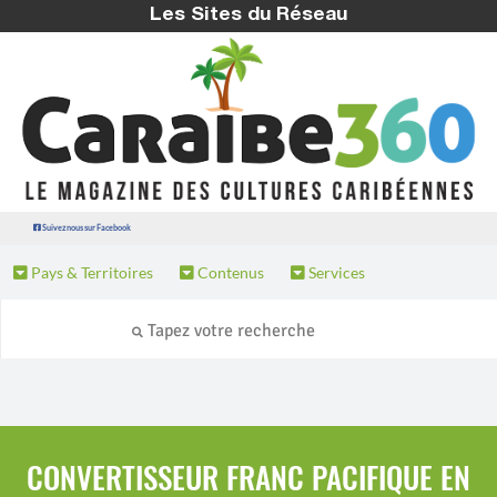
Les Sites du Réseau
Suivez nous sur Facebook
Pays & Territoires
Contenus
Services
CONVERTISSEUR FRANC PACIFIQUE EN