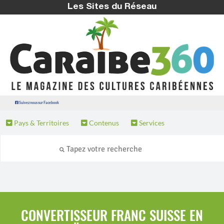
Les Sites du Réseau
Suivez nous sur Facebook
Pays & Territoires
Contenus
Services
CONVERTISSEUR FRANC SUISSE EN