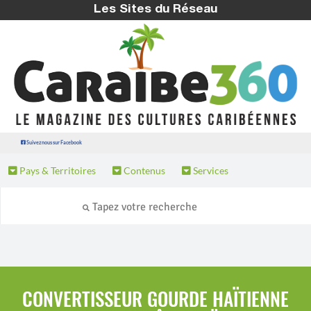
Les Sites du Réseau
Suivez nous sur Facebook
Pays & Territoires
Contenus
Services
CONVERTISSEUR GOURDE HAÏTIENNE