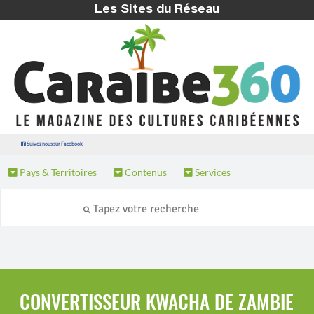
Les Sites du Réseau
Suivez nous sur Facebook
Pays & Territoires
Contenus
Services
CONVERTISSEUR KWACHA DE ZAMBIE