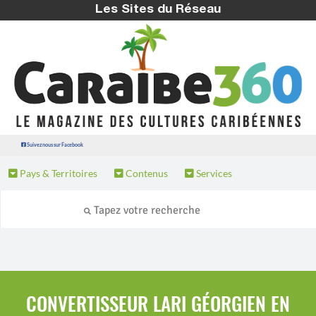
Les Sites du Réseau
Suivez nous sur Facebook
Pays & Territoires
Contenus
Services
CONVERTISSEUR LARI GÉORGIEN EN