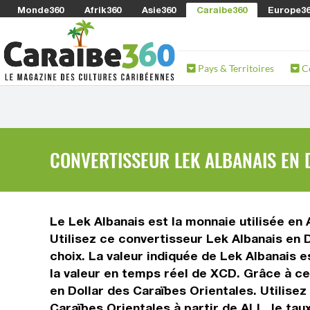
Monde360
Afrik360
Asie360
Caraibe360
Europe3
Pays & Territoires
C
CONVERTISSEUR LEK ALBANAIS EN 
Le Lek Albanais est la monnaie utilisée en 
Utilisez ce convertisseur Lek Albanais en 
choix. La valeur indiquée de Lek Albanais e
la valeur en temps réel de XCD. Grâce à ce
en Dollar des Caraïbes Orientales. Utilise
Caraïbes Orientales à partir de ALL, le ta