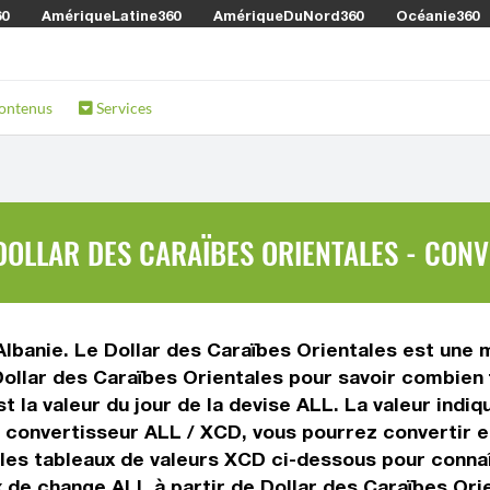
60
AmériqueLatine360
AmériqueDuNord360
Océanie360
ontenus
Services
DOLLAR DES CARAÏBES ORIENTALES - CONV
Albanie. Le Dollar des Caraïbes Orientales est une 
Dollar des Caraïbes Orientales pour savoir combien
st la valeur du jour de la devise ALL. La valeur indi
 convertisseur ALL / XCD, vous pourrez convertir e
z les tableaux de valeurs XCD ci-dessous pour conna
ux de change ALL à partir de Dollar des Caraïbes Ori